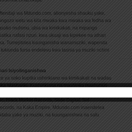
 Mtendaji wa Mdundo.com, alionyesha shauku yake,
wongozo wetu wa kila mwaka kwa mwaka wa fedha wa
soko muhimu, ubia wa kimikakati, na mipango
atika nafasi nzuri. kwa ukuaji wa kipekee na athari
rika. Tumejitolea kuunganisha wanamuziki, wapenda
 tukiunda fursa endelevu kwa tasnia ya muziki nchini
ari Isiyolinganishwa
e ya soko kupitia ushirikiano wa kimikakati na wadau
rika Mashariki. Kushirikiana na mashirika mashuhuri
u, na WPP-Scangroup, pamoja na lebo za rekodi za
c, Black Market Records, Slide Digital, Sol
Records, na Kaka Empire, Mdundo.com inaendelea
taba yake ya muziki, na kuunganishwa na safu