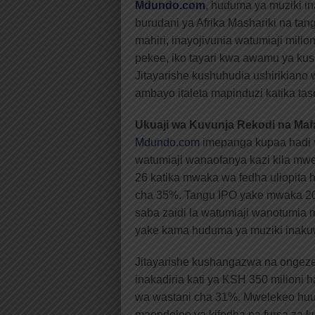
Mdundo.com
, huduma ya muziki in
burudani ya Afrika Mashariki na ta
mahiri, inayojivunia watumiaji mili
pekee, iko tayari kwa awamu ya kus
Jitayarishe kushuhudia ushirikian
ambayo italeta mapinduzi katika tasn
Ukuaji wa Kuvunja Rekodi na Mafa
Mdundo.com
imepanga kupaa hadi v
watumiaji wanaofanya kazi kila mwez
26 katika mwaka wa fedha uliopita 
cha 35%. Tangu IPO yake mwaka 20
saba zaidi la watumiaji wanotumia 
yake kama huduma ya muziki inakuw
Jitayarishe kushangazwa na ongez
inakadiria kati ya KSH 350 milioni
wa wastani cha 31%. Mwelekeo huu
maendeleo ya kifedha na fursa za k