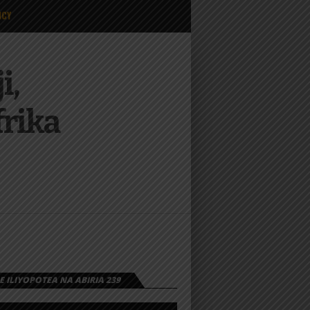
ICY
i,
frika
 ILIYOPOTEA NA ABIRIA 239