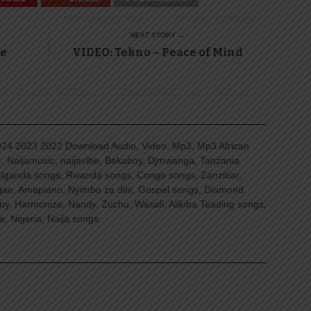
NEXT STORY →
ne
VIDEO: Tekno – Peace of Mind
4 2023 2022 Download Audio, Video, Mp3, Mp3 African
, Naijamusic, naijavibe, Bekaboy, Djmwanga, Tanzania
Uganda songs, Rwanda songs, Congo songs, Zanzibar,
ggae, Amapiano, Nyimbo za dini, Gospel songs, Diamond
ny, Harmonize, Nandy, Zuchu, Wasafi, Alikiba Teading songs,
, Nigeria, Naija songs.