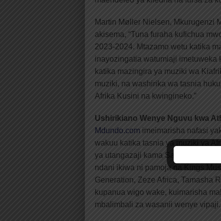
Martin Møller Nielsen, Mkurugenzi
akisema, “Tuna furaha kufichua m
2023-2024. Mtazamo wetu katika ma
inayozingatia watumiaji imetuweka k
katika mazingira ya muziki wa Kiaf
muziki, na washirika wa tasnia huku
Afrika Kusini na kwingineko.”
Ushirikiano Wenye Nguvu kwa Ath
Mdundo.com
imeimarisha nafasi yak
wakuu katika tasnia ya muziki ya Af
ya utangazaji kama Saracen, Dents
ndani ikiwa ni pamoja na Kings Musi
Generation, Zeze Africa, Tamasha 
kupanua wigo wake, kuimarisha mak
mbalimbali za wasanii wenye vipaji.