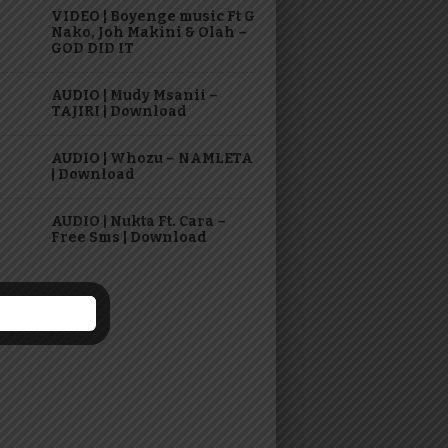
VIDEO | Boyenge music Ft G
Nako, Joh Makini & Olah –
GOD DID IT
AUDIO | Mudy Msanii –
TAJIRI | Download
AUDIO | Whozu – NAMLETA
| Download
AUDIO | Nukta Ft. Cara –
Free Sms | Download