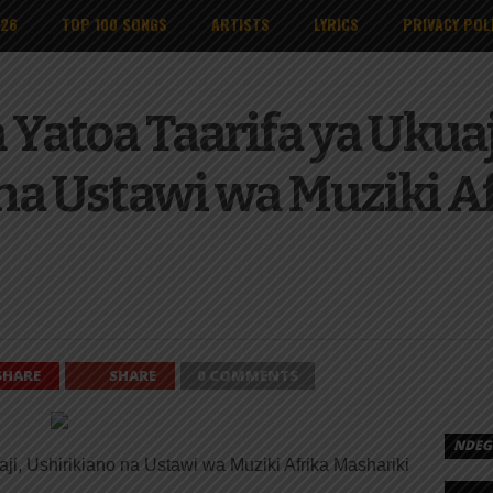
026
TOP 100 SONGS
ARTISTS
LYRICS
PRIVACY POL
atoa Taarifa ya Ukuaj
na Ustawi wa Muziki A
SHARE
SHARE
0 COMMENTS
NDEGE
i, Ushirikiano na Ustawi wa Muziki Afrika Mashariki