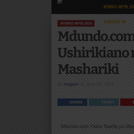
NYIMBO MPYA 2
CONTACT US
NYIMBO MPYA 2024
Mdundo.com Y
Ushirikiano 
Mashariki
By
mzigotv
on
June 29, 2023
SHARE
TWEET
Mdundo.com Yatoa Taarifa ya Ukuaj