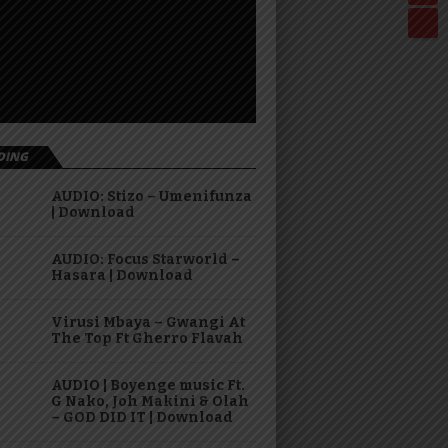
DING
AUDIO: Stizo – Umenifunza
| Download
AUDIO: Focus Starworld –
Hasara | Download
Virusi Mbaya – Gwangi At
The Top Ft Gherro Flavah
AUDIO | Boyenge music Ft.
G Nako, Joh Makini & Olah
– GOD DID IT | Download