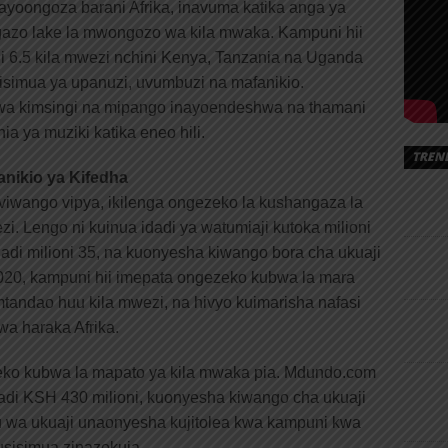
ayoongoza barani Afrika, inavuma katika anga ya
ngazo lake la mwongozo wa kila mwaka. Kampuni hii
oni 6.5 kila mwezi nchini Kenya, Tanzania na Uganda
isimua ya upanuzi, uvumbuzi na mafanikio.
o wa kimsingi na mipango inayoendeshwa na thamani
ia ya muziki katika eneo hili.
TREN
nikio ya Kifedha
iwango vipya, ikilenga ongezeko la kushangaza la
i. Lengo ni kuinua idadi ya watumiaji kutoka milioni
hadi milioni 35, na kuonyesha kiwango bora cha ukuaji
20, kampuni hii imepata ongezeko kubwa la mara
mtandao huu kila mwezi, na hivyo kuimarisha nafasi
a haraka Afrika.
eko kubwa la mapato ya kila mwaka pia. Mdundo.com
 hadi KSH 430 milioni, kuonyesha kiwango cha ukuaji
 wa ukuaji unaonyesha kujitolea kwa kampuni kwa
usisimua zinazokuja.