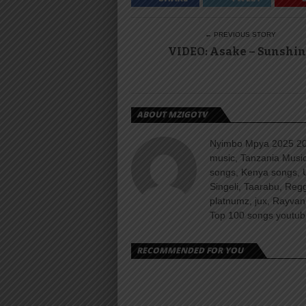
← PREVIOUS STORY
VIDEO: Asake – Sunshi
ABOUT MZIGOTV
Nyimbo Mpya 2025 202
music, Tanzania Music
songs, Kenya songs, 
Singeli, Taarabu, Re
platnumz, jux, Rayvan
Top 100 songs youtube
RECOMMENDED FOR YOU