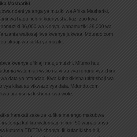
ka Mashariki
bwa ndani ya anga ya muziki wa Afrika Mashariki,
nii wa hapa nchini kuonyesha kazi zao kwa
wanamuziki 86,000 wa Kenya, wanamuziki 28,000 wa
anzania waliosajiliwa kwenye jukwaa, Mdundo.com
hea ukuaji wa sekta ya muziki.
a kwenye ufikiaji na ujumuishi. Mfumo huu
udumia watumiaji walio na vifaa vya rununu vya chini
wa data ya mtandao. Kwa kuhakikisha utiririshaji wa
pimo vya kifaa au vikwazo vya data, Mdundo.com
 kwa urahisi na kisheria kwa wote.
katika harakati zake za kufikia malengo makubwa
inalenga kufikia watumiaji milioni 50 wanaofanya
wa kutumia EBITDA chanya. Ili kufanikisha hili,