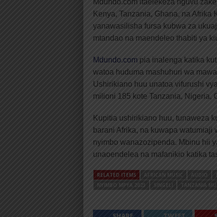
Mdundo.com itaelekeza nguvu zake 
Kenya, Tanzania, Ghana, na Afrika 
yanawasilisha fursa kubwa za ukua
mtandao na maendeleo thabiti ya ki
Mdundo.com
pia inalenga katika ku
watoa huduma mashuhuri wa mawasi
Ushirikiano huu unatoa vifurushi v
milioni 185 kote Tanzania, Nigeria, 
Kupitia ushirikiano huu, tunaweza 
barani Afrika, na kuwapa watumiaji w
nyimbo wanazozipenda. Mbinu hii y
unaoendelea na mafanikio katika tas
RELATED ITEMS
AFRICAN MUSIC
AUDIO
NYIMBO MPYA 2023
SINGELI
TANZANIA MU
SHARE
TWEET