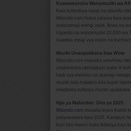
Kuwawezesha Wanamuziki wa Afri
Kwa kutambua vipaji na ubunifu mku
Mdundo.com hutoa jukwaa kwa wasa
watazamaji wengi zaidi. Ikiwa na 
Uganda na wanamuziki 22,000 wa T
inatetea vipaji vya ndani na kuchoc
Muziki Unaopatikana kwa Wote
Mdundo.com inaweka umuhimu mkubw
unaboresha utendakazi wake ili kuh
hadi vya mwisho na utumiaji mdogo 
muziki bila matatizo bila kujali vi
imejitolea kufanya muziki upatikane
Njia ya Mafanikio: Dira ya 2025
Mdundo.com
inasalia kuwa thabiti 
yaliyowekwa kwa 2025. Kampuni hii 
kazi kila mwezi huku ikifanya kazi k