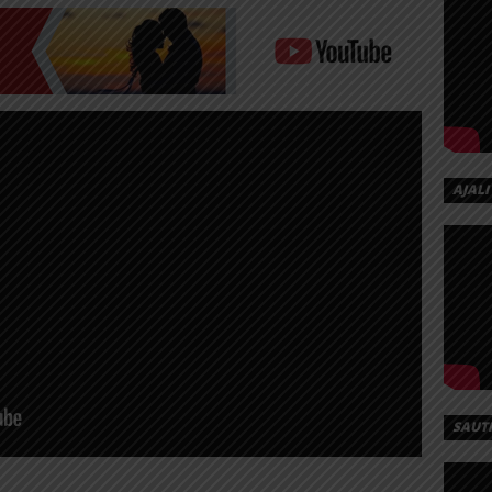
AJALI
SAUT