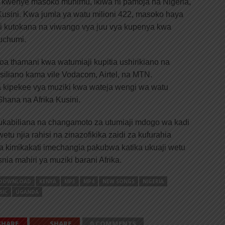
kwenye masoko muhimu, ikiwa ni pamoja na Nigeria,
Kusini. Kwa jumla ya watu milioni 422, masoko haya
ji kutokana na viwango vya juu vya kupenya kwa
uchumi.
toa thamani kwa watumiaji kupitia ushirikiano na
liano kama vile Vodacom, Airtel, na MTN.
ya kipekee vya muziki kwa wateja wengi wa watu
Ghana na Afrika Kusini.
kukabiliana na changamoto za utumiaji mdogo wa kadi
etu njia rahisi na zinazofikika zaidi za kufurahia
a kimikakati imechangia pakubwa katika ukuaji wetu
nia mahiri ya muziki barani Afrika.
DOWNLOAD
KENYA
MP3
MP4
NEW SONGS
NIGERIA
SIC
UGANDA
SHARE
SHARE
0 COMMENTS