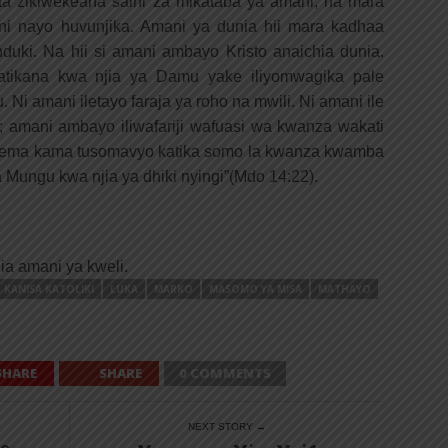
a zikiwekeana saini za mikataba ya amani, na mara
ani nayo huvunjika. Amani ya dunia hii mara kadhaa
uki. Na hii si amani ambayo Kristo anaichia dunia.
atikana kwa njia ya Damu yake iliyomwagika pale
Ni amani iletayo faraja ya roho na mwili. Ni amani ile
; amani ambayo iliwafariji wafuasi wa kwanza wakati
 njema kama tusomavyo katika somo la kwanza kwamba
 Mungu kwa njia ya dhiki nyingi”(Mdo 14:22).
nia amani ya kweli.
KANISA KATOLIKI
LUKA
MARKO
MASOMO YA MISA
MATHAYO
SHARE
SHARE
0 COMMENTS
NEXT STORY →