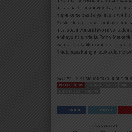
mkataba; tumeshuhudia nchi kadha
mikataba hii inapovunjika, na am
hupatikana baada ya mtutu wa bund
Kristo dunia amani ambayo imep
msalabani. Amani hiyo ni ya kudumu. 
ambayo ni tunda la Roho Mtakatifu
wa mateso katika kuhubiri Habari
“Imetupasa kuingia katika ufalme wa
SALA:
Ee Kristo Mfufuka uijalie du
RELATED ITEMS
IBADA YA JUMAPILI
INJILI
NENO LA LEO
YOHANA
SHARE
TWEET
← PREVIOUS STORY