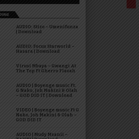
DING
AUDIO: Stizo – Umenifunza
| Download
AUDIO: Focus Starworld –
Hasara | Download
Virusi Mbaya – Gwangi At
The Top Ft Gherro Flavah
AUDIO | Boyenge music Ft.
G Nako, Joh Makini & Olah
– GOD DID IT | Download
VIDEO | Boyenge music Ft G
Nako, Joh Makini & Olah –
GOD DID IT
AUDIO | Mudy Msanii –