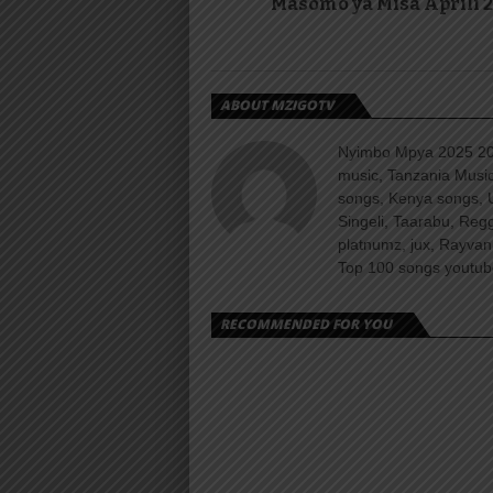
Masomo ya Misa Aprili 
ABOUT MZIGOTV
Nyimbo Mpya 2025 202
music, Tanzania Music
songs, Kenya songs, 
Singeli, Taarabu, Re
platnumz, jux, Rayvan
Top 100 songs youtube
RECOMMENDED FOR YOU