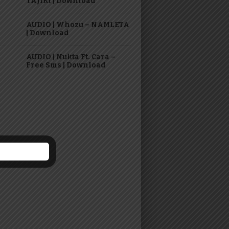
TAJIRI | Download
AUDIO | Whozu – NAMLETA
| Download
AUDIO | Nukta Ft. Cara –
Free Sms | Download