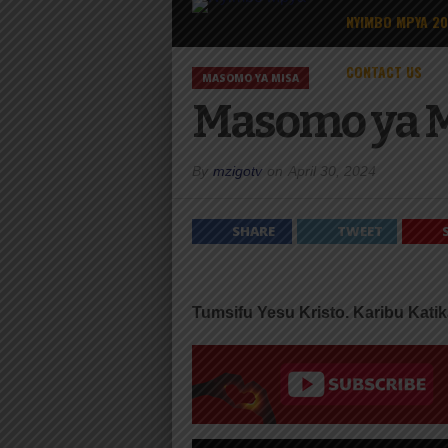
NYIMBO MPYA 2
CONTACT US
MASOMO YA MISA
Masomo ya Mi
By
mzigotv
on
April 30, 2024
SHARE
TWEET
Tumsifu Yesu Kristo. Karibu Kati