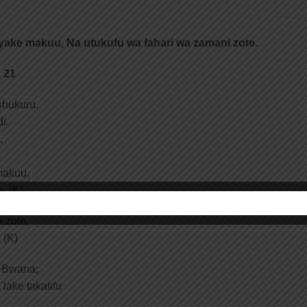
yake makuu, Na utukufu wa fahari wa zamani zote.
 21
shukuru,
i.
,
makuu,
. (K)
 zote,
 (K)
a Bwana;
lake takatifu