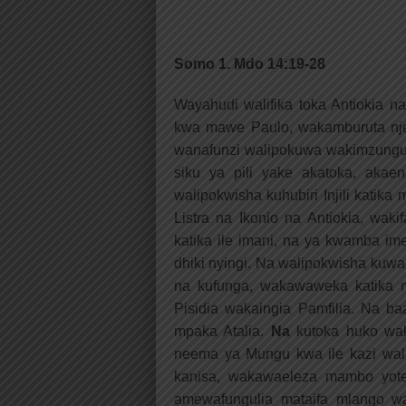
Somo 1. Mdo 14:19-28
Wayahudi walifika toka Antiokia 
kwa mawe Paulo, wakamburuta nje 
wanafunzi walipokuwa wakimzunguk
siku ya pili yake akatoka, aka
walipokwisha kuhubiri Injili katik
Listra na Ikonio na Antiokia, wa
katika ile imani, na ya kwamba im
dhiki nyingi. Na walipokwisha kuwa
na kufunga, wakawaweka katika 
Pisidia wakaingia Pamfilia. Na ba
mpaka Atalia.
Na
kutoka huko wak
neema ya Mungu kwa ile kazi waliy
kanisa, wakawaeleza mambo yot
amewafungulia mataifa mlango w