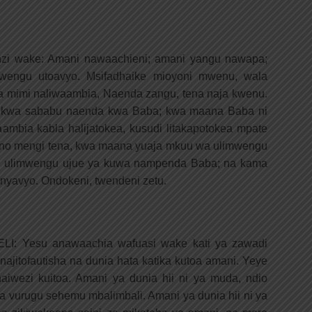
nzi wake: Amani nawaachieni; amani yangu nawapa;
wengu utoavyo. Msifadhaike mioyoni mwenu, wala
a mimi naliwaambia, Naenda zangu, tena naja kwenu.
i kwa sababu naenda kwa Baba; kwa maana Baba ni
mbia kabla halijatokea, kusudi litakapotokea mpate
eno mengi tena, kwa maana yuaja mkuu wa ulimwengu
ni ulimwengu ujue ya kuwa nampenda Baba; na kama
anyavyo. Ondokeni, twendeni zetu.
: Yesu anawaachia wafuasi wake kati ya zawadi
najitofautisha na dunia hata katika kutoa amani. Yeye
iwezi kuitoa. Amani ya dunia hii ni ya muda, ndio
 vurugu sehemu mbalimbali. Amani ya dunia hii ni ya