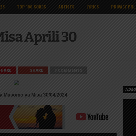
026
TOP 100 SONGS
ARTISTS
LYRICS
PRIVACY POL
sa Aprili 30
SHARE
SHARE
0 COMMENTS
NDEGE
ka Masomo ya Misa 30/04/2024