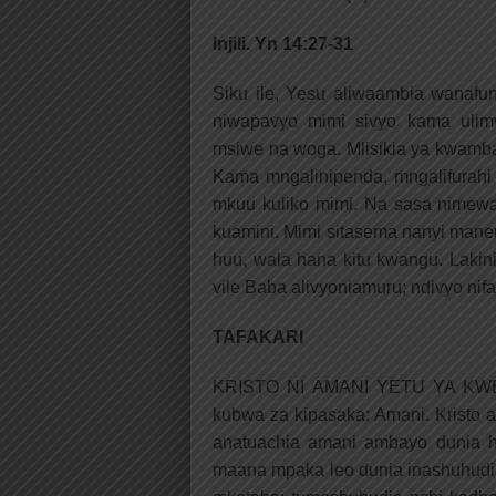
Injili. Yn 14:27-31
Siku ile, Yesu aliwaambia wanafu
niwapavyo mimi sivyo kama ulim
msiwe na woga. Mlisikia ya kwamb
Kama mngalinipenda, mngalifurah
mkuu kuliko mimi. Na sasa nimewaa
kuamini. Mimi sitasema nanyi man
huu, wala hana kitu kwangu. Laki
vile Baba alivyoniamuru; ndivyo nif
TAFAKARI
KRISTO NI AMANI YETU YA KWELI
kubwa za kipasaka: Amani. Kristo a
anatuachia amani ambayo dunia ha
maana mpaka leo dunia inashuhudia