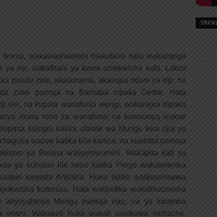
TREN
na Ikonio, wakawashawishi makutano hata wakampiga
ya mji, wakidhani ya kuwa amekwisha kufa. Lakini
a pande zote, akasimama, akaingia ndani ya mji; na
enda zake pamoja na Barnaba mpaka Derbe. Hata
a mji ule, na kupata wanafunzi wengi, wakarejea mpaka
kifanya imara roho za wanafunzi na kuwaonya wakae
etupasa kuingia katika ufalme wa Mungu kwa njia ya
chagulia wazee katika kila kanisa, na kuomba pamoja
mikono ya Bwana waliyemwamini. Wakapita kati ya
ada ya kuhubiri lile neno katika Perge wakatelemka
aabiri kwenda Antiokia. Huko ndiko walipoombewa
okwisha kuitimiza. Hata walipofika wakalikutanisha
e aliyoyafanya Mungu pamoja nao, na ya kwamba
a imani. Wakaketi huko wakati usiokuwa mchache,