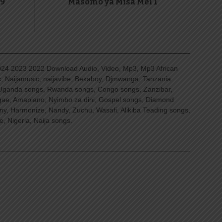
29
Masomo ya Misa Mei 1
4 2023 2022 Download Audio, Video, Mp3, Mp3 African
, Naijamusic, naijavibe, Bekaboy, Djmwanga, Tanzania
Uganda songs, Rwanda songs, Congo songs, Zanzibar,
ggae, Amapiano, Nyimbo za dini, Gospel songs, Diamond
ny, Harmonize, Nandy, Zuchu, Wasafi, Alikiba Teading songs,
, Nigeria, Naija songs.