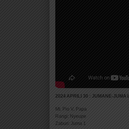
2024 APRILI 30 : JUMANE-JUMA
Mt. Pio V, Papa
Rangi: Nyeupe
Zaburi: Juma 1