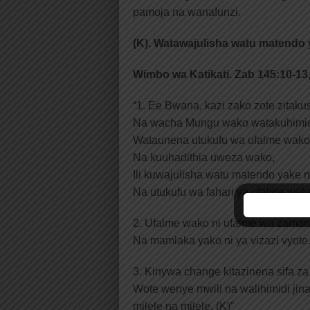
pamoja na wanafunzi.
(K). Watawajulisha watu matendo 
Wimbo wa Katikati. Zab 145:10-13,
“1. Ee Bwana, kazi zako zote zitaku
Na wacha Mungu wako watakuhimid
Wataunena utukufu wa ufalme wako
Na kuuhadithia uweza wako,
Ili kuwajulisha watu matendo yake 
Na utukufu wa fahari ya ufalme wake
2. Ufalme wako ni ufalme wa zamani
Na mamlaka yako ni ya vizazi vyote.
3. Kinywa change kitazinena sifa z
Wote wenye mwili na walihimidi jina 
milele na milele. (K)”