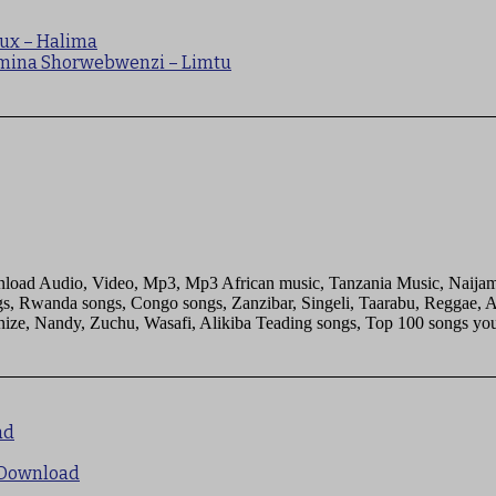
Jux – Halima
tamina Shorwebwenzi – Limtu
ad Audio, Video, Mp3, Mp3 African music, Tanzania Music, Naijamu
s, Rwanda songs, Congo songs, Zanzibar, Singeli, Taarabu, Reggae, 
e, Nandy, Zuchu, Wasafi, Alikiba Teading songs, Top 100 songs yout
ad
 Download