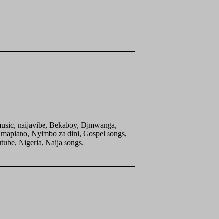
sic, naijavibe, Bekaboy, Djmwanga,
Amapiano, Nyimbo za dini, Gospel songs,
ube, Nigeria, Naija songs.