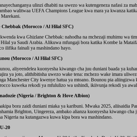
 anayechanganya ulinzi dhabiti na uwezo wa kutengeneza nafasi za ma
ao walitwaa UEFA Champions League kwa mara ya kwanza katika hist
 Marekani.
e Chebbak (Morocco / Al Hilal SFC)
kwenda kwa Ghizlane Chebbak: nahodha na mchezaji muhimu wa timu
Hilal ya Saudi Arabia. Alikuwa mfungaji bora katika Kombe la Matai
 ilifika fainali ya mashindano hayo.
unou (Morocco / Al Hilal SFC)
unou, aliyeendelea kuonyesha kiwango cha juu duniani baada ya kuha
ira ya joto, alithibitisha uwezo wake tena: mchezo wake imara uliweze
nga Manchester City kwenye hatua ya mtoano. Bounou pia aliingizwa
occo kuweka rekodi ya mfululizo wa ushindi, ikiivunja rekodi ya awal
adozie (Nigeria / Brighton & Hove Albion)
pa bora zaidi duniani miaka ya karibuni. Mwaka 2025, aliisaidia P
hamia Brighton, Uingereza, ambako alianza kuonyesha kiwango cha j
na Nigeria na kutangazwa kuwa kipa bora wa mashindano.
 U-20