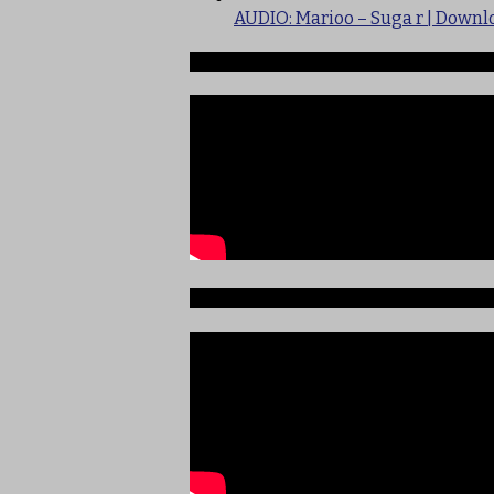
AUDIO: Marioo – Suga r | Downl
Ndege iliyopotea na Abiria 239
Ajali iliyoitikisa Dunia ya Soka