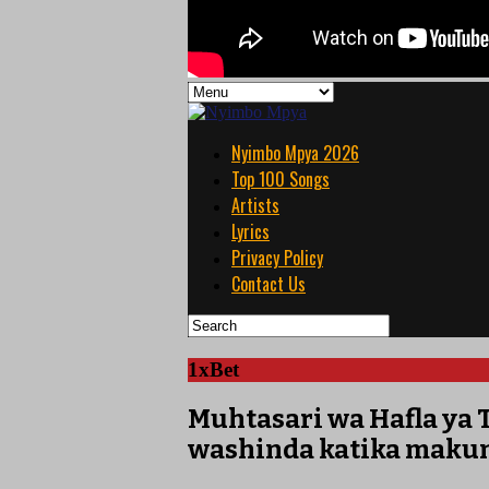
Nyimbo Mpya 2026
Top 100 Songs
Artists
Lyrics
Privacy Policy
Contact Us
1xBet
Muhtasari wa Hafla ya 
washinda katika maku