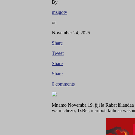
By
mzigotv
on
November 24, 2025
Share
Tweet
Share
Share
0 comments
Mnamo Novemba 19, jiji la Rabat liliandaa
wa michezo, 1xBet, inaripoti kuhusu wash