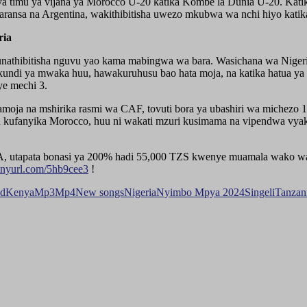
 timu ya vijana ya Morocco U-20 katika Kombe la Dunia U-20. Katika
faransa na Argentina, wakithibitisha uwezo mkubwa wa nchi hiyo katika
ria
nathibitisha nguvu yao kama mabingwa wa bara. Wasichana wa Nigeria
di ya mwaka huu, hawakuruhusu bao hata moja, na katika hatua ya 
e mechi 3.
oja na mshirika rasmi wa CAF, tovuti bora ya ubashiri wa michezo 1x
ufanyika Morocco, huu ni wakati mzuri kusimama na vipendwa vyako
, utapata bonasi ya 200% hadi 55,000 TZS kwenye muamala wako w
/tinyurl.com/5hb9cee3
!
d
Kenya
Mp3
Mp4
New songs
Nigeria
Nyimbo Mpya 2024
Singeli
Tanzan