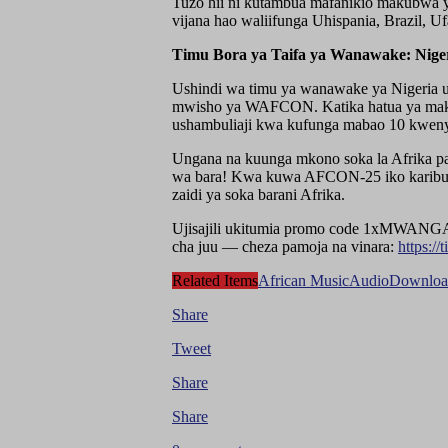
Tuzo hii ni kutambua mafanikio makubwa ya
vijana hao waliifunga Uhispania, Brazil, U
Timu Bora ya Taifa ya Wanawake: Nige
Ushindi wa timu ya wanawake ya Nigeria u
mwisho ya WAFCON. Katika hatua ya makun
ushambuliaji kwa kufunga mabao 10 kweny
Ungana na kuunga mkono soka la Afrika pam
wa bara! Kwa kuwa AFCON-25 iko karibu k
zaidi ya soka barani Afrika.
Ujisajili ukitumia promo code 1xMWANGA
cha juu — cheza pamoja na vinara:
https:/
Related Items
African Music
Audio
Downloa
Share
Tweet
Share
Share