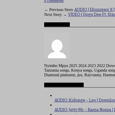
0 comments
AUDIO | Ekunrawo X 
← Previous Story
VIDEO | Dogo Dee Ft. S
Next Story →
About mzigotv
Nyimbo Mpya 2025 2024 2023 2022 Downlo
Tanzania songs, Kenya songs, Uganda song
Diamond platnumz, jux, Rayvanny, Harmoniz
Recommended for you
AUDIO: Kidonge – Leo | Downlo
AUDIO: Jetty Mc – Kama Noma |