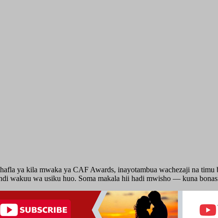
 hafla ya kila mwaka ya CAF Awards, inayotambua wachezaji na timu bo
indi wakuu wa usiku huo. Soma makala hii hadi mwisho — kuna bona