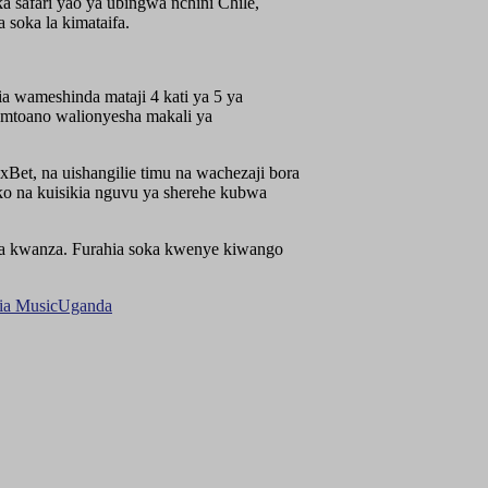
 safari yao ya ubingwa nchini Chile,
 soka la kimataifa.
 wameshinda mataji 4 kati ya 5 ya
mtoano walionyesha makali ya
Bet, na uishangilie timu na wachezaji bora
 na kuisikia nguvu ya sherehe kubwa
a kwanza. Furahia soka kwenye kiwango
ia Music
Uganda