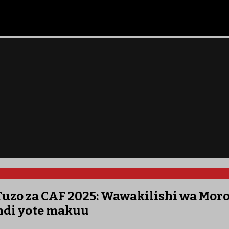
Tuzo za CAF 2025: Wawakilishi wa Moro
ndi yote makuu