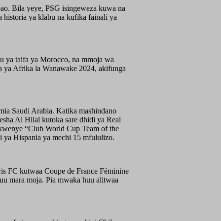
bao. Bila yeye, PSG isingeweza kuwa na
oria ya klabu na kufika fainali ya
 ya taifa ya Morocco, na mmoja wa
fa ya Afrika la Wanawake 2024, akifunga
mia Saudi Arabia. Katika mashindano
sha Al Hilal kutoka sare dhidi ya Real
 kwenye “Club World Cup Team of the
i ya Hispania ya mechi 15 mfululizo.
aris FC kutwaa Coupe de France Féminine
uu mara moja. Pia mwaka huu alitwaa