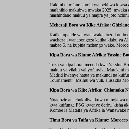
Hakimi ni mfano kamili wa beki wa kisasa
mafanikio makubwa mwaka 2025, mwaka amb
mashindano makuu ya majira ya joto nchini
Mchezaji Bora wa Kike Afrika: Ghizlan
Katika upande wa wanawake, tuzo kuu ime
wachezaji wanaoongoza katika klabu ya Al 
mabao 5, na kupitia mchango wake, Morocco
Kipa Bora wa Kiume Afrika: Yassine Bo
Tuzo ya kipa bora imeenda kwa Yassine Bo
makuu ya vilabu yaliyofanyika Marekani maj
Madrid kwenye hatua ya makundi na kuifu
Tournament”. Msimu wa vuli, aliisaidia Mor
Kipa Bora wa Kike Afrika: Chiamaka Nn
Nnadozie anachukuliwa kuwa mmoja wa maki
kwa kuifunga PSG kwenye derby, kisha aka
Kombe la Mataifa ya Afrika la Wanawake 
Timu Bora ya Taifa ya Kiume: Morocco