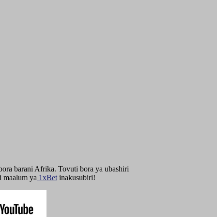
ra barani Afrika. Tovuti bora ya ubashiri
si maalum ya
1xBet
inakusubiri!