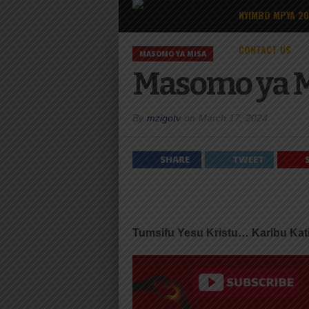
NYIMBO MPYA 2
CONTACT US
MASOMO YA MISA
Masomo ya M
By
mzigotv
on
March 17, 2024
SHARE
TWEET
Tumsifu Yesu Kristu… Karibu Kat