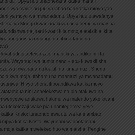
aiandika.” Upya huu unaonekana katika mahali
pande vya mawe au juu ya vibao bali katika mioyo yao.
i ndani ya moyo wa mwanadamu. Upya huu utawafanya
 Sheria ya Mungu kwani inakuwa ni sehemu ya maisha
undishwa na jirani kwani kila mmoja ataisikia ikiita
 linauunganisha umungu na ubinadamu na
ovu)
kiyahudi tutaelewa zaidi mantiki ya andiko hili la
emia. Wayahudi walitumia neno «leb» kuwakilisha
ezo wa mwanadamu kiakili na kimaamuzi. Sheria
i moja kwa moja ufahamu na maamuzi ya mwanadamu
kuvunjwa. Hivyo sheria ilipoandikwa katika moyo
 atatambua nini anaelekezwa na pia atakuwa na
e mwenyewe anakuwa hakimu wa matendo yake kwani
na utekelezaji wake pia unamtegemea yeye.
 katika Kristo; tunaondolewa utu wa kale ambao
u mpya katika Kristo. Wayunani wanaotamani
 moja katika mwelekeo huo wa maisha. Pengine