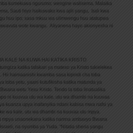
amba kumekuwa ngurumo; wengine walisema, Malaika
a, Sauti hiyo haikuwako kwa ajili yangu, bali kwa
ngu huu ipo; sasa mkuu wa ulimwengu huu atatupwa
 nitawavuta wote kwangu. Aliyanena hayo akionyesha ni
 KALE NA KUWA HAI KATIKA KRISTO
ingiza katika tafakari ya mateso ya Kristo tukielekea
ba. Hii haimaanishi kwamba sasa kipindi cha toba
a toba yetu, yaani kutufikisha katika matunda ya
 Bwana wetu Yesu Kristo. Tendo la toba linatualika
po ni kuuvua utu wa kale, utu wa dhambi na kuuvaa
 ya kuanza upya inafanyika ndani kabisa mwa nafsi ya
ke wa kale, utu wa dhambi na kuuvaa utu mpya.
u mpya unaonekana katika namna ambavyo Bwana
sraeli, na nyumba ya Yuda. “Nitatia sheria yangu