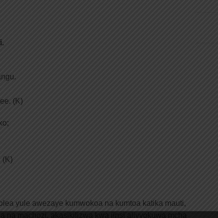
i.
angu.
ee. (K)
ko;
 (K)
mtolea yule awezaye kumwokoa na kumtoa katika mauti,
 na machozi, akasikilizwa kwa jinsi alivyokuwa mcha