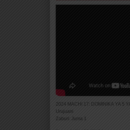
2024 MACHI 17: DOMINIKA YA 5
Urujuani
Zaburi: Juma 1