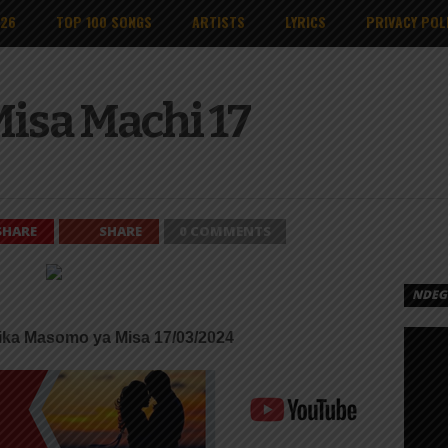
026
TOP 100 SONGS
ARTISTS
LYRICS
PRIVACY POL
isa Machi 17
SHARE
SHARE
0 COMMENTS
NDEGE
ika Masomo ya Misa 17/03/2024