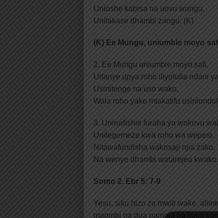
Unioshe kabisa na uovu wangu,
Unitakase dhambi zangu. (K)
(K) Ee Mungu, uniumbie moyo saf
2. Ee Mungu uniumbie moyo safi,
Uifanye upya roho iliyotulia ndani y
Usinitenge na uso wako,
Wala roho yako mtakatifu usiniondol
3. Unirudishie furaha ya wokovu wa
Unitegemeze kwa roho wa wepesi.
Nitawafundisha wakosaji njia zako,
Na wenye dhambi watarejea kwako.
Somo 2. Ebr 5: 7-9
Yesu, siku hizo za mwili wake, ali
maombi na dua pamoja na kulia sana