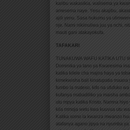
karibu wakasikia, walisema ya kw
amesema naye. Yesu akajibu, akasem
ajili yenu. Sasa hukumu ya ulimwe
nje. Nami nikiinuliwa juu ya nchi,
mauti gani atakayokufa.
TAFAKARI
TUNAKUWA WAFU KATIKA UTU WA
Dominika ya tano ya Kwaresima inatu
katika kilele cha majira haya ya to
kimekwisha bali kinatupatia maana y
fumbo la mateso, kifo na ufufuko wa
kufanya mabadiliko ya maisha amba
utu mpya katika Kristo. Namna hiyo
kila mmoja wetu kwa kuuvua utu wa
Katika somo la kwanza mwanzo hu
atafanya agano jipya na nyumba ya I