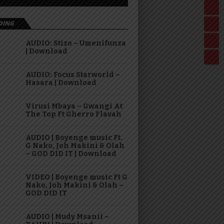
DING
AUDIO: Stizo – Umenifunza
| Download
AUDIO: Focus Starworld –
Hasara | Download
Virusi Mbaya – Gwangi At
The Top Ft Gherro Flavah
AUDIO | Boyenge music Ft.
G Nako, Joh Makini & Olah
– GOD DID IT | Download
VIDEO | Boyenge music Ft G
Nako, Joh Makini & Olah –
GOD DID IT
AUDIO | Mudy Msanii –