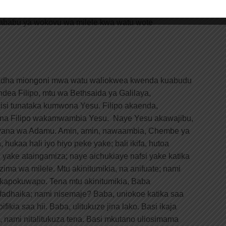
unza kutii kwa mateso hayo yaliyompata; naye
sababu ya wokovu wa milele kwa watu wote
adha miongoni mwa watu waliokwea kwenda kuabudu
ea Filipo, mtu wa Bethsaida ya Galilaya,
i tunataka kumwona Yesu. Filipo akaenda,
na Filipo wakamwambia Yesu. Naye Yesu akawajibu,
wana wa Adamu. Amin, amin, nawaambia, Chembe ya
 hukaa hali iyo hiyo peke yake; bali ikifa, hutoa
yake ataingamiza; naye aichukiaye nafsi yake katika
ima wa milele. Mtu akinitumikia, na anifuate; nami
akapokuwapo. Tena mtu akinitumikia, Baba
adhaika; nami nisemaje? Baba, uniokoe katika saa
oifikia saa hii. Baba, ulitukuze jina lako. Basi ikaja
, nami nitalitukuza tena. Basi mkutano uliosimama