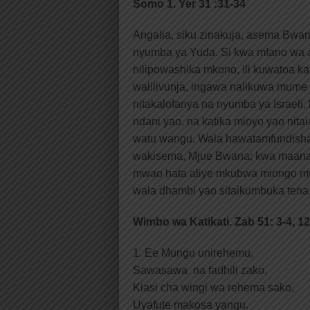
Somo 1. Yer 31 :31-34
Angalia, siku zinakuja, asema Bwan
nyumba ya Yuda. Si kwa mfano wa agan
nilipowashika mkono, ili kuwatoa ka
walilivunja, ingawa nalikuwa mume 
nitakalofanya na nyumba ya Israeli,
ndani yao, na katika mioyo yao ni
watu wangu. Wala hawatamfundisha k
wakisema, Mjue Bwana; kwa maana 
mwao hata aliye mkubwa miongo m
wala dhambi yao sitaikumbuka tena
Wimbo wa Katikati. Zab 51: 3-4, 1
1. Ee Mungu unirehemu,
Sawasawa na fadhili zako.
Kiasi cha wingi wa rehema sako,
Uyafute makosa yangu.