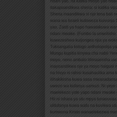
ndani yao, na katika mioyo yao nit
itakapoandikwa sheria: si katika vi
Sheria inaandikwa si nje tena bal
wana wa Israeli kutoweza kuivunja
yao. Zaidi ya hapo hawatakuwa wanaf
ndani mwake. (Fumbo la umwilisho
kuwezeshwa kuijongea njia ya wok
Tukiiangalia kidogo antholopolija ya 
Mungu kupitia kinywa cha nabii Yer
moyo, neno ambalo lilimaanisha uw
inayoandikwa nje ya moyo haigus
na hivyo ni rahisi kusahaulika ama 
ilihakikisha kuwa sasa mwanadamu
uwezo wa kufanya uamuzi. Ni yey
maelekezo yote yapo ndani mwake 
Hii ni ishara ya utu mpya tunaouvaa
ulitufanya kuwa wafu na kuvikwa ut
kumwona Kristo wanaelekezwa mara