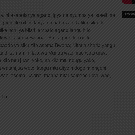
TREN
a, nitakapofanya agano jipya na nyumba ya Israeli, na
o lile nililolifanya na baba zao, katika siku ile
tika nchi ya Misri; ambalo agano langu hilo
kwao, asema Bwana. Bali agano hili ndilo
 baada ya siku zile asema Bwana; Nitatia sheria yangu
taiandika; nami nitakuwa Mungu wao, nao watakuwa
ila mtu jirani yake, na kila mtu ndugu yake,
watanijua wote, tangu mtu aliye mdogo miongoni
wao, asema Bwana; maana nitausamehe uovu wao,
.
2-15