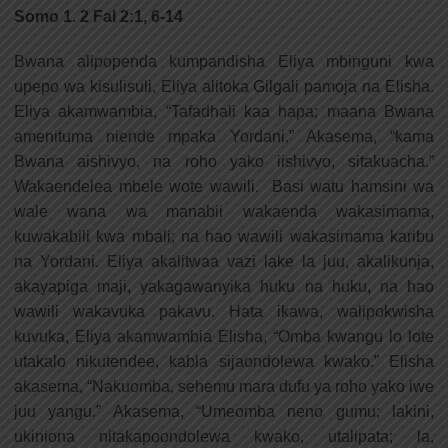
Somo 1. 2 Fal 2:1, 6-14
Bwana alipopenda kumpandisha Eliya mbinguni kwa
upepo wa kisulisuli, Eliya alitoka Gilgali pamoja na Elisha.
Eliya akamwambia, “Tafadhali kaa hapa; maana Bwana
amenituma niende mpaka Yordani.” Akasema, “kama
Bwana aishivyo, na roho yako iishivyo, sitakuacha.”
Wakaendelea mbele wote wawili. Basi watu hamsini wa
wale wana wa manabii wakaenda wakasimama,
kuwakabili kwa mbali; na hao wawili wakasimama karibu
na Yordani. Eliya akalitwaa vazi lake la juu, akalikunja,
akayapiga maji, yakagawanyika huku na huku, na hao
wawili wakavuka pakavu. Hata ikawa, walipokwisha
kuvuka, Eliya akamwambia Elisha, “Omba kwangu lo lote
utakalo nikutendee, kabla sijaondolewa kwako.” Elisha
akasema, “Nakuomba, sehemu mara dufu ya roho yako iwe
juu yangu.” Akasema, “Umeomba neno gumu; lakini,
ukiniona nitakapoondolewa kwako, utalipata; la,