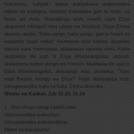
hukuniona, hulipati.” Ikawa walipokuwa wakiendelea
mbele na kuongea, tazama! Kukatokea gari la moto, na
farasi wa moto, likawatenga wale wawili; naye Eliya
akapanda mbinguni kwa upepo wa kisulisuli. Naye Elisha
akaona, akalia, “Baba yangu, baba yangu, gari la Israeli na
wapanda farasi wake!” Asimwone tena kabisa; akashika
mavazi yake mwenyewe, akayararua vipande viwili. Kisha
akaliokota lile vazi la Eliya lililomwangukia, akarudi,
akasimama katika ukingo wa Yordani. Akalitwaa lile vazi la
Eliya lililomwangukia, akayapiga maji, akasema, “Yuko
wapi Bwana, Mungu wa Eliya?” Naye alipoyapiga maji,
yakagawanyika huko na huko, Elisha akavuka.
Wimbo wa Katikati. Zab 31:20, 21-24
1. Jinsi zilivyo nyingi Fadhili zako
Ulizowawekea wakuchao;
Ulizowatendea wakukimbiliao
Mbele ya wanadamu!