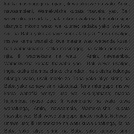
katika masinagogi na njiani, ili watukuzwe na watu. Amin,
nawaambieni, Wamekwisha kupata thawabu yao. Bali
wewe utoapo sadaka, hata mkono wako wa kushoto usijue
ufanyalo mkono wako wa kuume; sadaka yako iwe kwa
siri; na Baba yako aonaye sirini atakujazi. “Tena msalipo,
msiwe kama wanafiki; kwa maana wao wapenda kusali
hali wamesimama katika masinagogi na katika pembe za
njia, ili waonekane na watu. Amin, nawaambia,
Wamekwisha kupata thawabu yao. Bali wewe usalipo,
ingia katika chumba chako cha ndani, na ukiisha kufunga
mlango wako, usali mbele za Baba yako aliye sirini; na
Baba yako aonaye sirini atakujazi. Tena mfungapo, msiwe
kama wanafiki wenye uso wa kukunjamana; maana
hujiumbua nyuso zao; ili waonekane na watu kuwa
wanafunga, Amin, nawaambia, Wamekwisha kupata
thawabu yao. Bali wewe ufungapo, jipake mafuta kichwani,
unawe uso; ili usionekane na watu kuwa unafunga, ila na
Baba yako aliye sirini; na Baba yako aonaye sirini