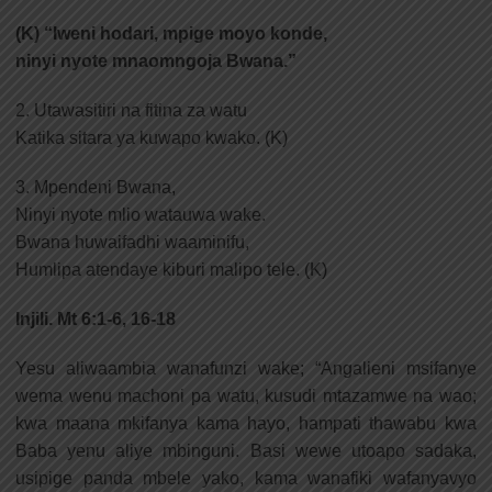
(K) “Iweni hodari, mpige moyo konde,
ninyi nyote mnaomngoja Bwana.”
2. Utawasitiri na fitina za watu
Katika sitara ya kuwapo kwako. (K)
3. Mpendeni Bwana,
Ninyi nyote mlio watauwa wake.
Bwana huwaifadhi waaminifu,
Humlipa atendaye kiburi malipo tele. (K)
Injili. Mt 6:1-6, 16-18
Yesu aliwaambia wanafunzi wake; “Angalieni msifanye
wema wenu machoni pa watu, kusudi mtazamwe na wao;
kwa maana mkifanya kama hayo, hampati thawabu kwa
Baba yenu aliye mbinguni. Basi wewe utoapo sadaka,
usipige panda mbele yako, kama wanafiki wafanyavyo