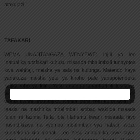
atakujazi.”
TAFAKARI
WEMA UNAJITANGAZA WENYEWE: Injili ya leo
inatualika tutafakari kuhusu misaada mbalimbali tunayotoa
kwa wahitaji, maisha ya sala na kufunga. Matendo haya
yanakuza maisha yetu ya kiroho pale yanapotendeka
katika roho ya Injili. Yesu anatupa tahadhari ili tusifanye
wema kwa lengo la kuonekana na kusifiwa bali tutende
wema kwani unahitajika. Katika jamii zetu kuna watu au
taasisi na mashirika mbalimbali ambao wakitoa msaada
fulani ni lazima Taifa lote lifahamu kwani misaada hiyo
husindikizwa na vyombo mbalimbali vya habari iweze
kuonekana kila mahali. Leo Yesu anatualika tuwe tayari