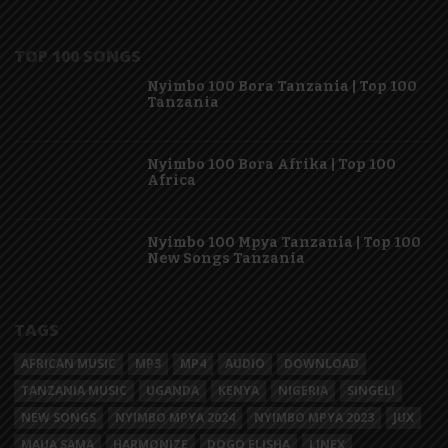
TOP 100 SONGS
Nyimbo 100 Bora Tanzania | Top 100
Tanzania
Nyimbo 100 Bora Afrika | Top 100
Africa
Nyimbo 100 Mpya Tanzania | Top 100
New Songs Tanzania
TAGS
AFRICAN MUSIC
MP3
MP4
AUDIO
DOWNLOAD
TANZANIA MUSIC
UGANDA
KENYA
NIGERIA
SINGELI
NEW SONGS
NYIMBO MPYA 2024
NYIMBO MPYA 2023
JUX
MAUA SAMA
HARMONIZE
DOGO ELISHA
LINEX