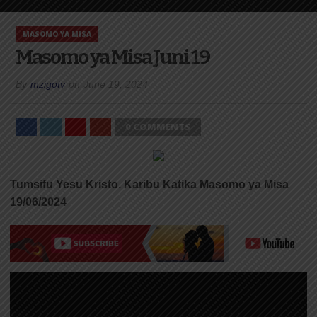
MASOMO YA MISA
Masomo ya Misa Juni 19
By
mzigotv
on
June 19, 2024
0 COMMENTS
Tumsifu Yesu Kristo. Karibu Katika Masomo ya Misa
19/06/2024