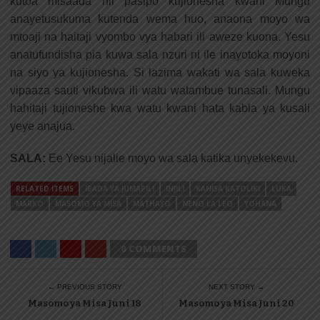
kutoa misaada hii pasipo kujionesha kwani Mungu
anayetusukuma kutenda wema huo, anaona moyo wa
mtoaji na haitaji vyombo vya habari ili aweze kuona. Yesu
anatufundisha pia kuwa sala nzuri ni ile inayotoka moyoni
na siyo ya kujionesha. Si lazima wakati wa sala kuweka
vipaaza sauti vikubwa ili watu watambue tunasali. Mungu
hahitaji tujioneshe kwa watu kwani hata kabla ya kusali
yeye anajua.
SALA:
Ee Yesu nijalie moyo wa sala katika unyekekevu.
RELATED ITEMS
IBADA YA JUMAPILI
INJILI
KANISA KATOLIKI
LUKA
MARKO
MASOMO YA MISA
MATHAYO
NENO LA LEO
YOHANA
0 COMMENTS
← PREVIOUS STORY
NEXT STORY →
Masomo ya Misa Juni 18
Masomo ya Misa Juni 20