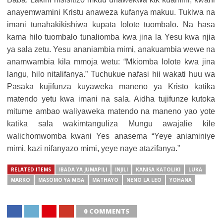
anayemwamini Kristu anaweza kufanya makuu. Tukiwa na
imani tunahakikishiwa kupata lolote tuombalo. Na hasa
kama hilo tuombalo tunaliomba kwa jina la Yesu kwa njia
ya sala zetu. Yesu ananiambia mimi, anakuambia wewe na
anamwambia kila mmoja wetu: “Mkiomba lolote kwa jina
langu, hilo nitalifanya.” Tuchukue nafasi hii wakati huu wa
Pasaka kujifunza kuyaweka maneno ya Kristo katika
matendo yetu kwa imani na sala. Aidha tujifunze kutoka
mitume ambao waliyaweka matendo na maneno yao yote
katika sala wakimtanguliza Mungu awajalie kile
walichomwomba kwani Yes anasema “Yeye aniaminiye
mimi, kazi nifanyazo mimi, yeye naye atazifanya.”
RELATED ITEMS
IBADA YA JUMAPILI
INJILI
KANISA KATOLIKI
LUKA
MARKO
MASOMO YA MISA
MATHAYO
NENO LA LEO
YOHANA
0 COMMENTS