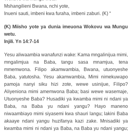
Mshangilieni Bwana, nchi yote,
Inueni sauti, imbeni kwa furaha, imbeni zaburi. (K) “
(K) Miisho yote ya dunia imeuona Wokovu wa Mungu
wetu.
Injili. Yn 14:7-14
Yesu aliwaambia wanafunzi wake: Kama mngalinijua mimi,
mngalimjua na Baba, tangu sasa mnamjua, tena
mmemwona. Filipo akamwambia, Bwana, utuonyeshe
Baba, yatutosha. Yesu akamwambia, Mimi nimekuwapo
pamoja nanyi siku hizi zote, wewe usinijue, Filipo?
Aliyeniona mimi amemwona Baba; basi wewe wasemaje,
Utuonyeshe Baba? Husadiki ya kwamba mimi ni ndani ya
Baba, na Baba yu ndani yangu? Hayo maneno
niwaambiayo mimi siyasemi kwa shauri langu; lakini Baba
akaaye ndani yangu huzifanya kazi zake. Mnisadiki ya
kwamba mimi ni ndani ya Baba, na Baba yu ndani yangu;