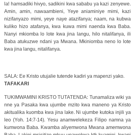
la! hamsadiki hivyo, sadikini kwa sababu ya kazi zenyewe.
Amin, amin, nawaambieni, Yeye aniaminiye mimi, kazi
nizifanyazo mimi, yeye naye atazifanya; naam, na kubwa
kuliko hizo atafanya, kwa kuwa mimi naenda kwa Baba.
Nanyi mkiomba lo lote kwa jina langu, hilo nitalifanya, ili
Baba atukuzwe ndani ya Mwana. Mkiniomba neno lo lote
kwa jina langu, nitalifanya.
SALA: Ee Kristo utujalie tutende kadiri ya mapenzi yako.
TAFAKARI
TUKIMWAMINI KRISTO TUTATENDA: Tunamaliza wiki ya
nne ya Pasaka kwa ujumbe mzito kwa maneno ya Kristo
akitualika kuomba kwa jina lake. Ni ujumbe kutoka injili ya
leo (Yoh. 14:7-14). Yesu anamwelekeza Filipo namna ya
kumwona Baba. Kwamba aliyemwona Mwana amemwona
Baba. Lakini msisitizo mkuu unawekwa ktk kuamini, kwani