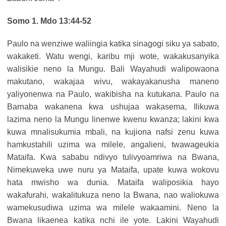
Somo 1. Mdo 13:44-52
Paulo na wenziwe waliingia katika sinagogi siku ya sabato,
wakaketi. Watu wengi, karibu mji wote, wakakusanyika
walisikie neno la Mungu. Bali Wayahudi walipowaona
makutano, wakajaa wivu, wakayakanusha maneno
yaliyonenwa na Paulo, wakibisha na kutukana. Paulo na
Barnaba wakanena kwa ushujaa wakasema, Ilikuwa
lazima neno la Mungu linenwe kwenu kwanza; lakini kwa
kuwa mnalisukumia mbali, na kujiona nafsi zenu kuwa
hamkustahili uzima wa milele, angalieni, twawageukia
Mataifa. Kwa sababu ndivyo tulivyoamriwa na Bwana,
Nimekuweka uwe nuru ya Mataifa, upate kuwa wokovu
hata mwisho wa dunia. Mataifa waliposikia hayo
wakafurahi, wakalitukuza neno la Bwana, nao waliokuwa
wamekusudiwa uzima wa milele wakaamini. Neno la
Bwana likaenea katika nchi ile yote. Lakini Wayahudi