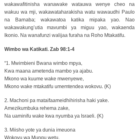
wakawafitinisha wanawake watauwa wenye cheo na
wakuu wa mji, wakawataharakisha watu wawaudhi Paulo
na Barnaba; wakawatoa katika mipaka yao. Nao
wakawakung’utia mavumbi ya miguu yao, wakaenda
Ikonio. Na wanafunzi walijaa furaha na Roho Mtakatifu.
Wimbo wa Katikati. Zab 98:1-4
“1. Mwimbieni Bwana wimbo mpya,
Kwa maana ametenda mambo ya ajabu.
Mkono wa kuume wake mwenyewe,
Mkono wake mtakatifu umemtendea wokovu. (K)
2. Machoni pa mataifaameidhihirisha haki yake.
Amezikumbuka rehema zake,
Na uaminifu wake kwa nyumba ya Israeli. (K)
3. Miisho yote ya dunia imeuona
Wokovu wa Mungu wetu.