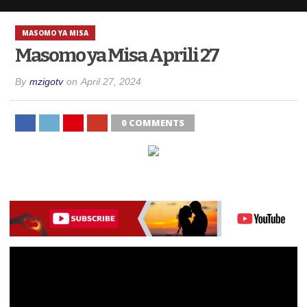
MASOMO YA MISA
Masomo ya Misa Aprili 27
By
mzigotv
on
April 27, 2024
0 COMMENTS