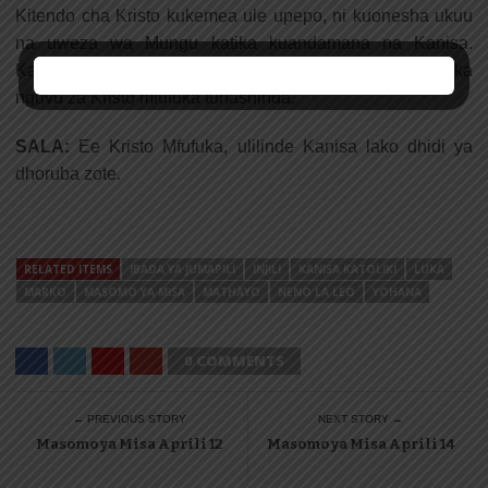
Kitendo cha Kristo kukemea ule upepo, ni kuonesha ukuu
na uweza wa Mungu katika kuandamana na Kanisa.
Kamwe tusichoke na kuona kuwa tunashindwa, bali katika
nguvu za Kristo mfufuka tunashinda.
SALA:
Ee Kristo Mfufuka, ulilinde Kanisa lako dhidi ya
dhoruba zote.
RELATED ITEMS
IBADA YA JUMAPILI
INJILI
KANISA KATOLIKI
LUKA
MARKO
MASOMO YA MISA
MATHAYO
NENO LA LEO
YOHANA
0 COMMENTS
← PREVIOUS STORY
NEXT STORY →
Masomo ya Misa Aprili 12
Masomo ya Misa Aprili 14