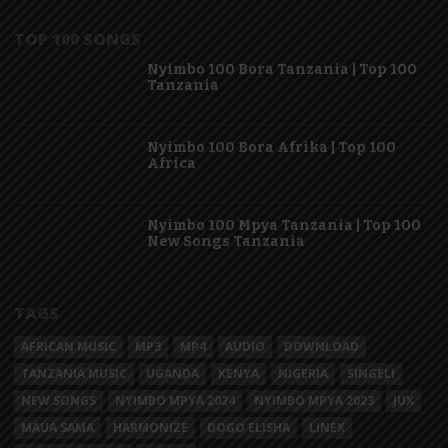
TOP 100 SONGS
Nyimbo 100 Bora Tanzania | Top 100
Tanzania
Nyimbo 100 Bora Afrika | Top 100
Africa
Nyimbo 100 Mpya Tanzania | Top 100
New Songs Tanzania
TAGS
AFRICAN MUSIC
MP3
MP4
AUDIO
DOWNLOAD
TANZANIA MUSIC
UGANDA
KENYA
NIGERIA
SINGELI
NEW SONGS
NYIMBO MPYA 2024
NYIMBO MPYA 2023
JUX
MAUA SAMA
HARMONIZE
DOGO ELISHA
LINEX