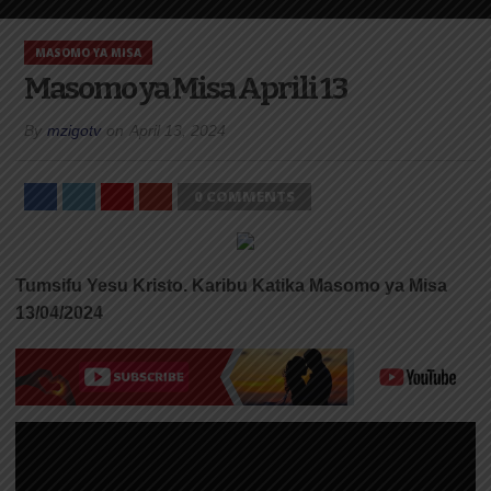
MASOMO YA MISA
Masomo ya Misa Aprili 13
By
mzigotv
on
April 13, 2024
0 COMMENTS
Tumsifu Yesu Kristo. Karibu Katika Masomo ya Misa
13/04/2024