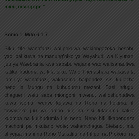
mimi, msiogope.”
Somo 1. Mdo 6:1-7
Siku zile wanafunzi walipokuwa wakiongezeka hesabu
yao, palikuwa na manung’niko ya Wayahudi wa Kiyunani
juu ya Waebrania kwa sababu wajane wao walisahauliwa
katika huduma ya kila siku. Wale Thenashara wakawaita
jamii ya wanafunzi, wakasema, haipendezi sisi kuliacha
neno la Mungu na kuhudumu mezani. Basi ndugu,
chagueni watu saba miongoni mwenu, walioshuhudiwa
kuwa wema, wenye kujawa na Roho na hekima, ili
tuwaweke juu ya jambo hili; na sisi tutadumu katika
kuomba na kulihudumia lile neno. Neno hili likapendeza
machoni pa mkutano wote; wakamchagua Stefano, mtu
aliyejaa imani na Roho Mtakatifu, na Filipo, na Prokoro, na