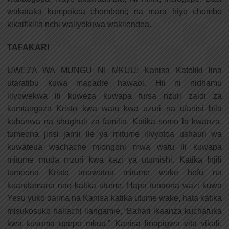
wakataka kumpokea chomboni; na mara hiyo chombo
kikaifikilia nchi waliyokuwa wakiiendea.
TAFAKARI
UWEZA WA MUNGU NI MKUU: Kanisa Katoliki lina
utaratibu kuwa mapadre hawaoi. Hii ni nidhamu
iliyowekwa ili kuweza kuwapa fursa nzuri zaidi za
kumtangaza Kristo kwa watu kwa uzuri na ufanisi bila
kubanwa na shughuli za familia. Katika somo la kwanza,
tumeona jinsi jamii ile ya mitume ilivyotoa ushauri wa
kuwateua wachache miongoni mwa watu ili kuwapa
mitume muda mzuri kwa kazi ya utumishi. Katika Injili
tumeona Kristo anawatoa mitume wake hofu na
kuandamana nao katika utume. Hapa tunaona wazi kuwa
Yesu yuko daima na Kanisa katika utume wake, hata katika
misukosuko haliachi liangamie, “Bahari ikaanza kuchafuka
kwa kuvuma upepo mkuu.” Kanisa linapigwa vita vikali.