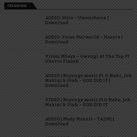
TRENDING
AUDIO: Stizo – Umenifunza |
Download
AUDIO: Focus Starworld – Hasara |
Download
Virusi Mbaya – Gwangi At The Top Ft
Gherro Flavah
AUDIO | Boyenge music Ft. G Nako, Joh
Makini & Olah – GOD DID IT |
Download
VIDEO | Boyenge music Ft G Nako, Joh
Makini & Olah – GOD DID IT
AUDIO | Mudy Msanii – TAJIRI |
Download