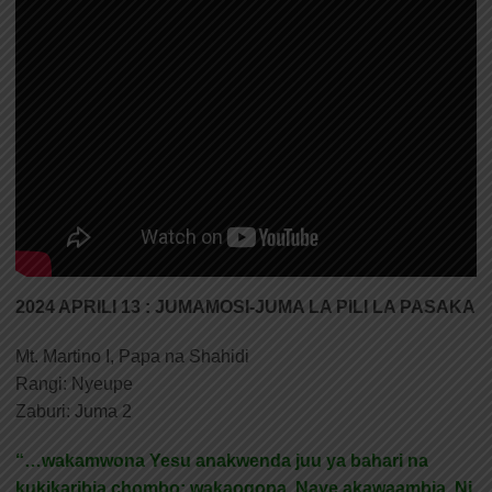
2024 APRILI 13 : JUMAMOSI-JUMA LA PILI LA PASAKA
Mt. Martino I, Papa na Shahidi
Rangi: Nyeupe
Zaburi: Juma 2
“…wakamwona Yesu anakwenda juu ya bahari na
kukikaribia chombo; wakaogopa. Naye akawaambia, Ni