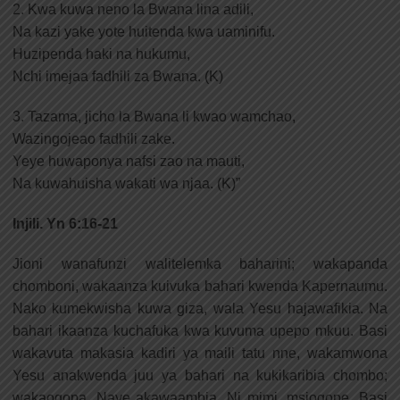
2. Kwa kuwa neno la Bwana lina adili,
Na kazi yake yote huitenda kwa uaminifu.
Huzipenda haki na hukumu,
Nchi imejaa fadhili za Bwana. (K)
3. Tazama, jicho la Bwana li kwao wamchao,
Wazingojeao fadhili zake.
Yeye huwaponya nafsi zao na mauti,
Na kuwahuisha wakati wa njaa. (K)”
Injili. Yn 6:16-21
Jioni wanafunzi walitelemka baharini; wakapanda
chomboni, wakaanza kuivuka bahari kwenda Kapernaumu.
Nako kumekwisha kuwa giza, wala Yesu hajawafikia. Na
bahari ikaanza kuchafuka kwa kuvuma upepo mkuu. Basi
wakavuta makasia kadiri ya maili tatu nne, wakamwona
Yesu anakwenda juu ya bahari na kukikaribia chombo;
wakaogopa. Naye akawaambia, Ni mimi, msiogope. Basi