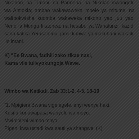
Nikanori, na Timoni, na Parmena, na Nikolao mwongofu
wa Antiokia; ambao wakawaweka mbele ya mitume, na
walipokwisha kuomba wakaweka mikono yao juu yao.
Neno la Mungu likaenea; na hesabu ya Wanafunzi ikazidi
sana katika Yerusalemu; jamii kubwa ya makuhani wakaitii
ile imani.
K) “Ee Bwana, fadhili zako zikae nasi,
Kama vile tulivyokungoja Wewe. “
Wimbo wa Katikati. Zab 33:1-2, 4-5, 18-19
“1. Mpigieni Bwana vigelegele, enyi wenye haki,
Kusifu kunawapasa wanyofu wa moyo.
Mwimbieni wimbo mpya,
Pigeni kwa ustadi kwa sauti ya shangwe. (K)