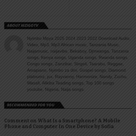
ABOUT MZIGOTV
Nyimbo Mpya 2025 2024 2023 2022 Download Audio,
Video, Mp3, Mp3 African music, Tanzania Music,
Naijamusic, naijavibe, Bekaboy, Djmwanga, Tanzania
songs, Kenya songs, Uganda songs, Rwanda songs,
Congo songs, Zanzibar, Singeli, Taarabu, Reggae,
Amapiano, Nyimbo za dini, Gospel songs, Diamond
platnumz, jux, Rayvanny, Harmonize, Nandy, Zuchu,
Wasafi, Alikiba Teading songs, Top 100 songs
youtube, Nigeria, Naija songs.
RECOMMENDED FOR YOU
Comment on What Is a Smartphone? A Mobile
Phone and Computer In One Device by Sofia